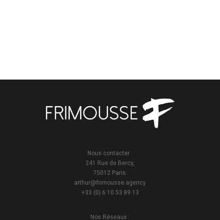
Nous contacter :
241 Rue de Bercy,
75012 Paris.
arthur@frimousse.agency
+33 (0) 6 10 53 89 13
Nos Réseaux :